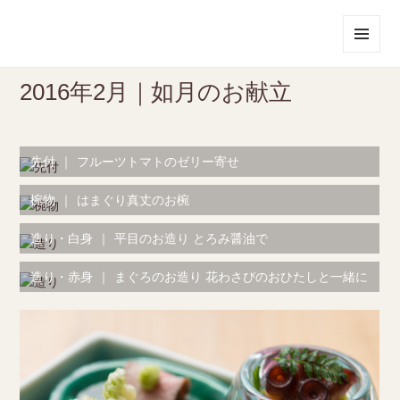
メニュ
ーとウ
2016年2月｜如月のお献立
ィジェ
ット
先付
｜
フルーツトマトのゼリー寄せ
椀物
｜
はまぐり真丈のお椀
造り・白身
｜
平目のお造り とろみ醤油で
造り・赤身
｜
まぐろのお造り 花わさびのおひたしと一緒に