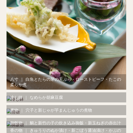
八寸
｜
白魚とたらの芽の天ぷら・ローストビーフ・たこの
柔らか煮
冷し鉢
｜
なめらか胡麻豆腐
煮物
｜
穴子と新じゃが芋まんじゅうの煮物
御飯物
｜
鯛と新竹の子の炊き込み御飯・新玉ねぎの赤出汁
香の物
｜
きゅうりのぬか漬け・新ごぼう醤油漬け・かぶの