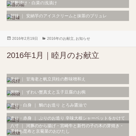
甘酢漬け・白菜の浅漬け
甘味
｜
安納芋のアイスクリームと抹茶のブリュレ
投
2016年2月19日
カ
2016年のお献立
,
お知らせ
稿
テ
日:
ゴ
2016年1月｜睦月のお献立
リ
ー
先付
｜
甘海老と帆立貝柱の酢味噌和え
椀物
｜
ずわい蟹真丈と玉子豆腐のお椀
造り・白身
｜
鯛のお造り とろみ醤油で
造り・赤身
｜
ぶりのお造り 辛味大根シャーベットをかけて
八寸
｜
河豚のから揚げ・宮崎牛と新竹の子の木の芽焼き・
子持ち昆布と京菊菜のおひたし