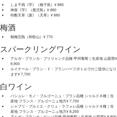
しま千両《芋》
（種子島）
¥ 880
神座《芋》
（鹿児島）
¥ 880
特酎天草《麦》
（天草）
¥ 880
梅酒
鶴梅完熟
（和歌山）
¥ 770
スパークリングワイン
アルガ・ブランカ・ブリリャンテ
品種 甲州葡萄｜生産地 山梨県
¥
9,900
ルイナール・ブラン・ド・ブラン
ハーフボトルでのご提供になり
ます
¥ 7,700
白ワイン
バシュレ・モノ・ブルゴーニュ・ブラン
品種 シャルドネ種｜生
産地 フランス・ブルゴーニュ地方
¥ 7,700
シャブリ・プルミエ・クリュ・ラフォレ
品種 シャルドネ種｜生
産地 フランス・ブルゴーニュ地方
¥ 8,250
アルガ・ブランカ・ピッパ
品種 甲州葡萄｜生産地 山梨県
¥ 8,800