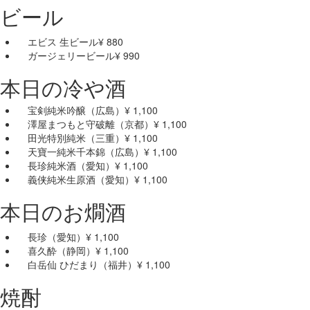
ビール
エビス 生ビール
¥ 880
ガージェリービール
¥ 990
本日の冷や酒
宝剣
純米吟醸（広島）
¥ 1,100
澤屋まつもと
守破離（京都）
¥ 1,100
田光
特別純米（三重）
¥ 1,100
天寶一
純米千本錦（広島）
¥ 1,100
長珍
純米酒（愛知）
¥ 1,100
義侠
純米生原酒（愛知）
¥ 1,100
本日のお燗酒
長珍
（愛知）
¥ 1,100
喜久酔
（静岡）
¥ 1,100
白岳仙 ひだまり
（福井）
¥ 1,100
焼酎