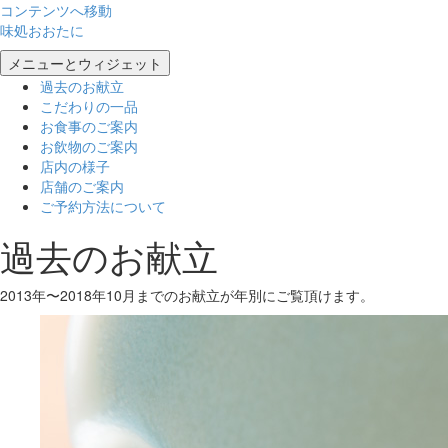
コンテンツへ移動
味処おおたに
メニューとウィジェット
過去のお献立
こだわりの一品
お食事のご案内
お飲物のご案内
店内の様子
店舗のご案内
ご予約方法について
過去のお献立
2013年〜2018年10月までのお献立が年別にご覧頂けます。