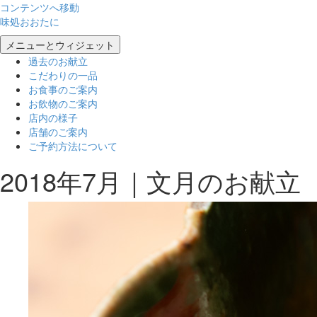
コンテンツへ移動
味処おおたに
メニューとウィジェット
過去のお献立
こだわりの一品
お食事のご案内
お飲物のご案内
店内の様子
店舗のご案内
ご予約方法について
2018年7月｜文月のお献立