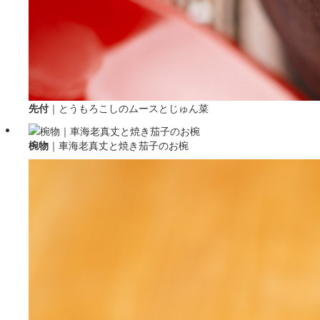
先付
｜
とうもろこしのムースとじゅん菜
椀物
｜
車海老真丈と焼き茄子のお椀