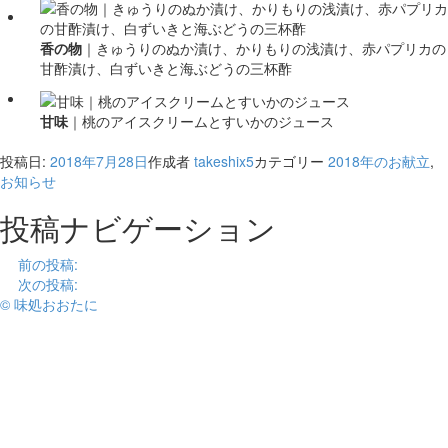
香の物
｜
きゅうりのぬか漬け、かりもりの浅漬け、赤パプリカの
甘酢漬け、白ずいきと海ぶどうの三杯酢
甘味
｜
桃のアイスクリームとすいかのジュース
投稿日:
2018年7月28日
作成者
takeshix5
カテゴリー
2018年のお献立
,
お知らせ
投稿ナビゲーション
前
前の投稿:
2018年6月｜水無月のお献立
次
次の投稿:
2018年8月｜葉月のお献立
© 味処おおたに