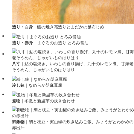
造り・白身
｜
鱧の焼き霜造りとまだかの昆布じめ
造り・赤身
｜
まぐろのお造り とろみ醤油
八寸
｜
鮎の塩焼き、いわしの香り揚げ、九十のレモン煮、甘海老
そうめん、じゃがいものはりはり
冷し鉢
｜
なめらか胡麻豆腐
煮物
｜
冬瓜と新里芋の炊き合わせ
御飯物
｜
鯛と枝豆・実山椒の炊き込みご飯、みょうがとわかめの
赤出汁